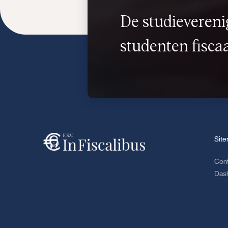
De studievereni
studenten fiscaa
Sit
Con
Das