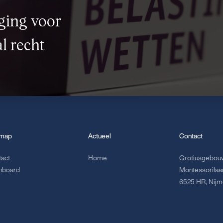
ging voor
l recht
emap
Actueel
Contact
tact
Home
Grotiusgebouw
hboard
Montessorilaa
6525 HR, Nij