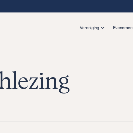
Vereniging
Evenemen
hlezing