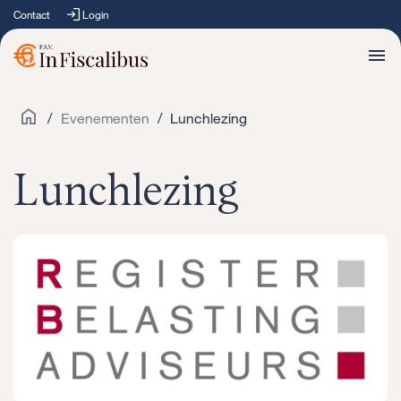
Contact
Login
/
Evenementen
/
Lunchlezing
Lunchlezing