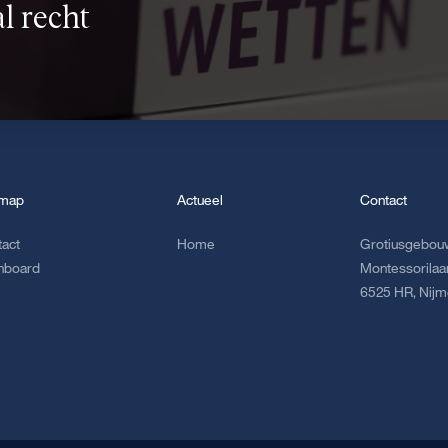
l recht
emap
Actueel
Contact
tact
Home
Grotiusgebouw
hboard
Montessorilaa
6525 HR, Nij