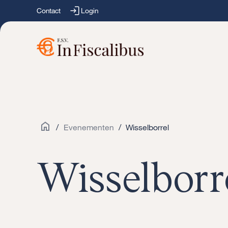
Contact
Login
/
Evenementen
/
Wisselborrel
Wisselborr