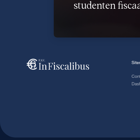
studenten fiscaa
Sit
Con
Das