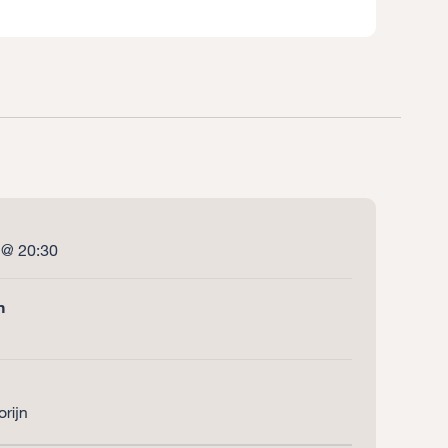
 @ 20:30
n
orijn