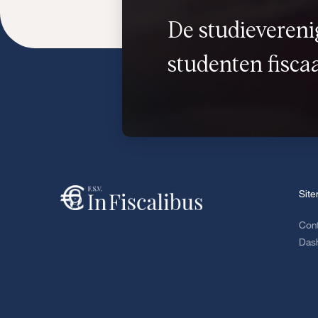
De studievereni
studenten fiscaa
Sit
Con
Das